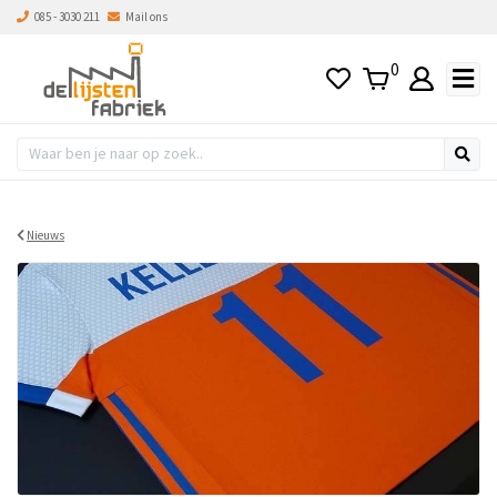
085 - 3030 211
Mail ons
0
Nieuws