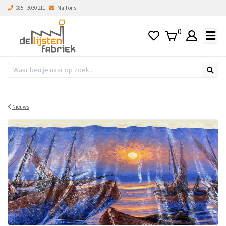
085 - 3030 211
Mail ons
0
Nieuws