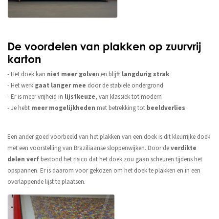
De voordelen van plakken op zuurvrij
karton
- Het doek kan
niet meer golve
n en blijft
langdurig strak
- Het werk
gaat langer mee
door de stabiele ondergrond
- Er is meer vrijheid in
lijstkeuze
, van klassiek tot modern
- Je hebt
meer mogelijkheden
met betrekking tot
beeldverlies
Een ander goed voorbeeld van het plakken van een doek is dit kleurrijke doek
met een voorstelling van Braziliaanse sloppenwijken. Door de
verdikte
delen verf
bestond het risico dat het doek zou gaan scheuren tijdens het
opspannen. Er is daarom voor gekozen om het doek te plakken en in een
overlappende lijst te plaatsen.