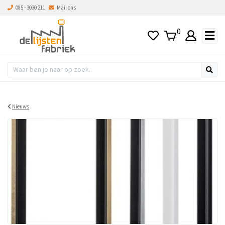
085 - 3030 211
Mail ons
0
Nieuws