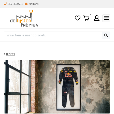
085 - 3030 211
Mail ons
0
Nieuws