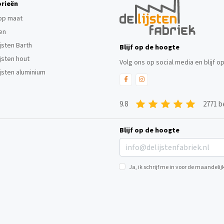
rieën
 op maat
ten
ijsten Barth
Blijf op de hoogte
ijsten hout
Volg ons op social media en blijf o
ijsten aluminium
9.8
2771 b
Blijf op de hoogte
Ja, ik schrijf me in voor de maandel