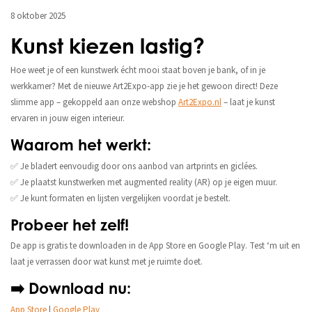
8 oktober 2025
Kunst kiezen lastig?
Hoe weet je of een kunstwerk écht mooi staat boven je bank, of in je
werkkamer? Met de nieuwe Art2Expo-app zie je het gewoon direct! Deze
slimme app – gekoppeld aan onze webshop
Art2Expo.nl
– laat je kunst
ervaren in jouw eigen interieur.
Waarom het werkt:
✅ Je bladert eenvoudig door ons aanbod van artprints en giclées.
✅ Je plaatst kunstwerken met augmented reality (AR) op je eigen muur.
✅ Je kunt formaten en lijsten vergelijken voordat je bestelt.
Probeer het zelf!
De app is gratis te downloaden in de App Store en Google Play. Test ‘m uit en
laat je verrassen door wat kunst met je ruimte doet.
➡️ Download nu:
App Store
|
Google Play