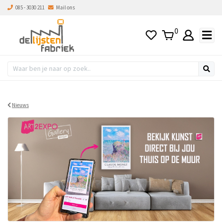
085 - 3030 211
Mail ons
0
Nieuws