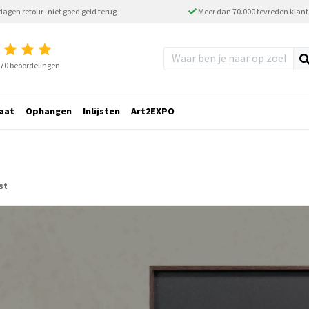
dagen retour- niet goed geld terug
Meer dan 70.000 tevreden klan
2770 beoordelingen
aat
Ophangen
Inlijsten
Art2EXPO
st