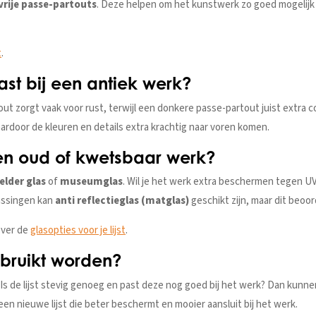
vrije passe-partouts
. Deze helpen om het kunstwerk zo goed mogelijk
t
.
st bij een antiek werk?
out zorgt vaak voor rust, terwijl een donkere passe-partout juist extra c
ardoor de kleuren en details extra krachtig naar voren komen.
een oud of kwetsbaar werk?
elder glas
of
museumglas
. Wil je het werk extra beschermen tegen UV
assingen kan
anti reflectieglas (matglas)
geschikt zijn, maar dit beoor
over de
glasopties voor je lijst
.
ebruikt worden?
 Is de lijst stevig genoeg en past deze nog goed bij het werk? Dan kunnen 
en nieuwe lijst die beter beschermt en mooier aansluit bij het werk.