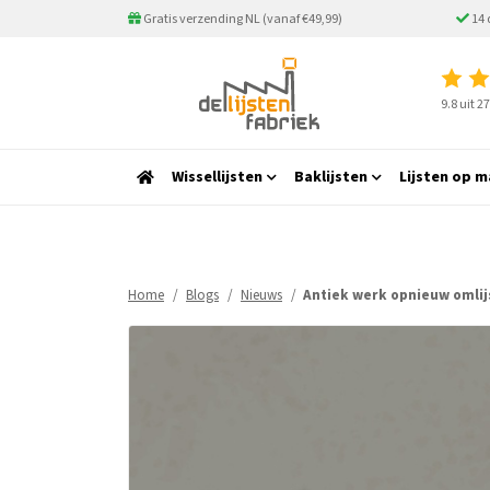
Gratis verzending NL (vanaf €49,99)
14 
9.8 uit 
Wissellijsten
Baklijsten
Lijsten op m
Home
Blogs
Nieuws
Antiek werk opnieuw omlij