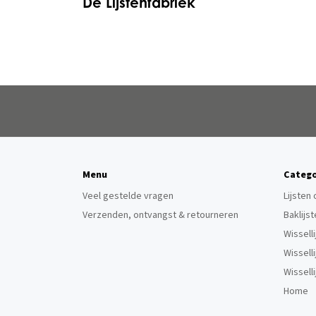
De Lijstenfabriek
Menu
Catego
Veel gestelde vragen
Lijsten
Verzenden, ontvangst & retourneren
Baklijs
Wissell
Wissell
Wissell
Home