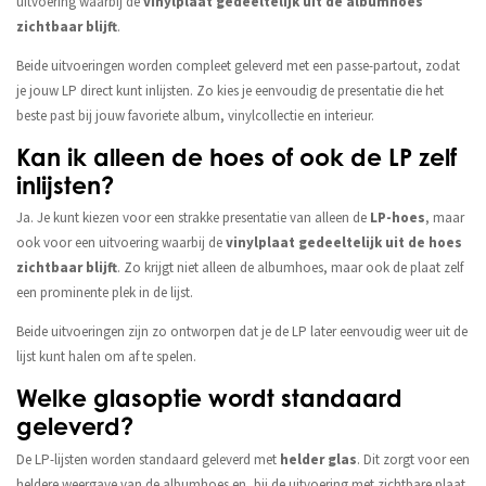
uitvoering waarbij de
vinylplaat gedeeltelijk uit de albumhoes
zichtbaar blijft
.
Beide uitvoeringen worden compleet geleverd met een passe-partout, zodat
je jouw LP direct kunt inlijsten. Zo kies je eenvoudig de presentatie die het
beste past bij jouw favoriete album, vinylcollectie en interieur.
Kan ik alleen de hoes of ook de LP zelf
inlijsten?
Ja. Je kunt kiezen voor een strakke presentatie van alleen de
LP-hoes
, maar
ook voor een uitvoering waarbij de
vinylplaat gedeeltelijk uit de hoes
zichtbaar blijft
. Zo krijgt niet alleen de albumhoes, maar ook de plaat zelf
een prominente plek in de lijst.
Beide uitvoeringen zijn zo ontworpen dat je de LP later eenvoudig weer uit de
lijst kunt halen om af te spelen.
Welke glasoptie wordt standaard
geleverd?
De LP-lijsten worden standaard geleverd met
helder glas
. Dit zorgt voor een
heldere weergave van de albumhoes en, bij de uitvoering met zichtbare plaat,