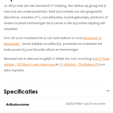
Ja. Wil je meer dan een standaard LP-inlijsting, dan denken wij graag met je
mee over een unieke presentatie. Denk bijvoorbeeld aan een gesigneerde
albumhoes, meerdere LP's, concertkaartjes, backstagebandjes, plectrums of
andere muzikale herinneringen die je samen in één bijzondere inlijsting wilt
verwerken.
Voor dit soort maatwerk ben je van harte welkom in onze
showroom in
Nieuwegein
. Samen bekijken we welke lijst, presentatie en materialen het
beste passen bij jouw favoriete album en herinneringen.
Benieuwd wat er allemaal mogelijk is? Bekijk dan ook onze blogs
Een LP fraai
inlijsten
,
Old Skool in een nieuw jasje
en
LP-inlijsting – The Making Of
voor
extra inspiratie.
Specificaties
18281074060 + pp LP very white
Artikelnummer