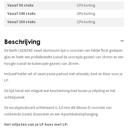
Vanaf 50 stuks
15% korting
Vanaf 100 stuks
20% korting
Vanaf 250 stuks
22% korting
Beschrijving
De Barth (1828ZW) zwart aluminium lijst is voorzien van helder float geslepen
glas en heeft een profielbreedte (vanaf de voorzijde gezien) van 18 mm en een
hoogte (vanaf de buitenzijde gezien) van 28 mm.
Inclusief helder wit of zwart passe-partout met uitsnede, kant en klaar voor je
LP.
De lijst bevat een inlegvel wat bescherming bied tussen je inlijsting en het
achterpaneel.
De eucalyptusboard achterwand is 3,0 mm dik (klasse A) voorzien van
voldoende (vaste) draaiveren en een 4-puntskabelophanging.
Het inlijsten van je LP hoes met LP: