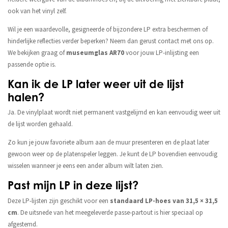
ook van het vinyl zelf.
Wil je een waardevolle, gesigneerde of bijzondere LP extra beschermen of
hinderlijke reflecties verder beperken? Neem dan gerust contact met ons op.
We bekijken graag of
museumglas AR70
voor jouw LP-inlijsting een
passende optie is.
Kan ik de LP later weer uit de lijst
halen?
Ja. De vinylplaat wordt niet permanent vastgelijmd en kan eenvoudig weer uit
de lijst worden gehaald.
Zo kun je jouw favoriete album aan de muur presenteren en de plaat later
gewoon weer op de platenspeler leggen. Je kunt de LP bovendien eenvoudig
wisselen wanneer je eens een ander album wilt laten zien.
Past mijn LP in deze lijst?
Deze LP-lijsten zijn geschikt voor een
standaard LP-hoes van 31,5 × 31,5
cm
. De uitsnede van het meegeleverde passe-partout is hier speciaal op
afgestemd.