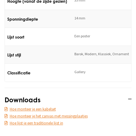
33 mm
Hoogte (vanaf de zijde gezien)
14 mm
Sponningdiepte
Een poster
Lijst soort
Barok, Modern, Klassiek, Ornament
Lijst stijl
Gallery
Classificatie
Downloads
Hoe monteer je een kabelset
Hoe monteer je het canvas met messingplaatjes
Hoe lijst je een traditionele lijst in