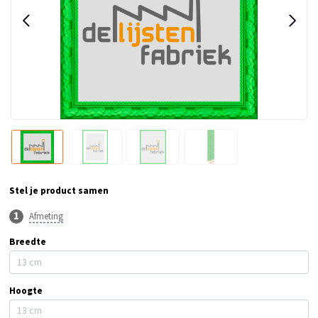
Stel je product samen
Afmeting
Breedte
Hoogte