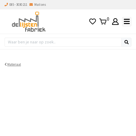
085 - 3030 211
Mail ons
0
Materiaal