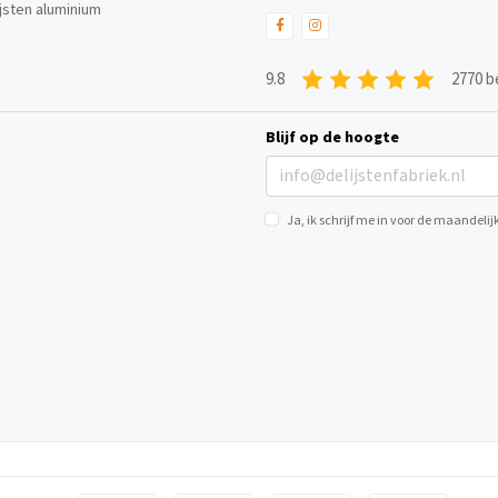
ijsten aluminium
9.8
2770 b
Blijf op de hoogte
Ja, ik schrijf me in voor de maandel