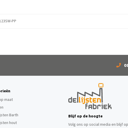
123SW-PP
0
rieën
 op maat
ten
ijsten Barth
Blijf op de hoogte
ijsten hout
Volg ons op social media en blijf o