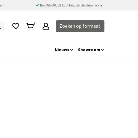
ten
Bel 085-3030211 of bezoek de showroom
0
Zoeken op formaat
Nieuws
Showroom